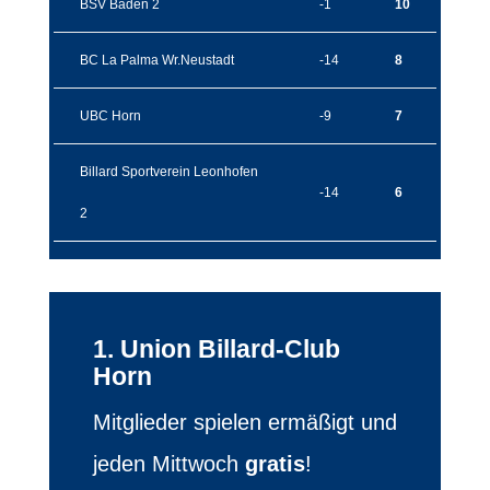
BSV Baden 2
-1
10
BC La Palma Wr.Neustadt
-14
8
UBC Horn
-9
7
Billard Sportverein Leonhofen
-14
6
2
1. Union Billard-Club
Horn
Mitglieder spielen ermäßigt und
jeden Mittwoch
gratis
!