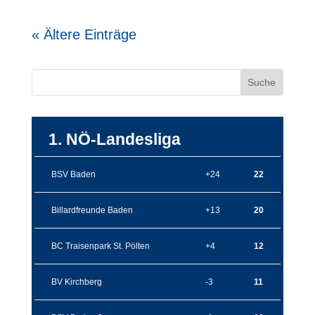
« Ältere Einträge
1. NÖ-Landesliga
BSV Baden
+24
22
Billardfreunde Baden
+13
20
BC Traisenpark St. Pölten
+4
12
BV Kirchberg
-3
11