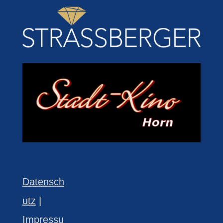
Datensch
utz
|
Impressu