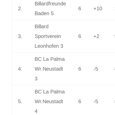
Billardfreunde
2.
6
+10
Baden 5
Billard
3.
Sportverein
6
+2
Leonhofen 3
BC La Palma
4.
Wr.Neustadt
6
-5
3
BC La Palma
5.
Wr.Neustadt
6
-5
4