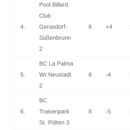
Pool Billard
Club
4.
Gerasdorf-
8
+4
Süßenbrunn
2
BC La Palma
5.
Wr.Neustadt
8
-4
2
BC
6.
Traisenpark
8
-5
St. Pölten 3