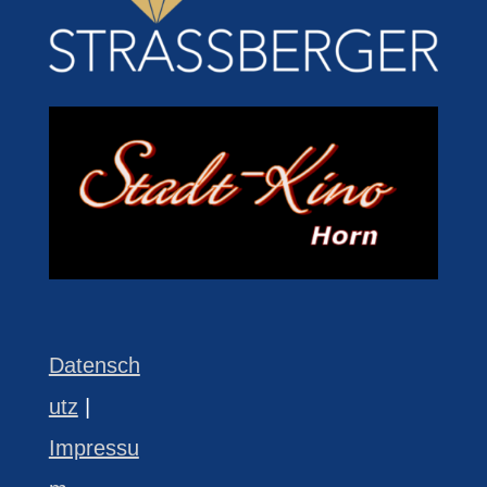
Datensch
utz
|
Impressu