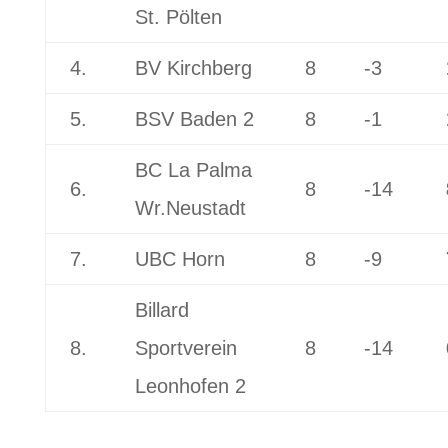
St. Pölten
4.
BV Kirchberg
8
-3
5.
BSV Baden 2
8
-1
BC La Palma
6.
8
-14
Wr.Neustadt
7.
UBC Horn
8
-9
Billard
8.
Sportverein
8
-14
Leonhofen 2