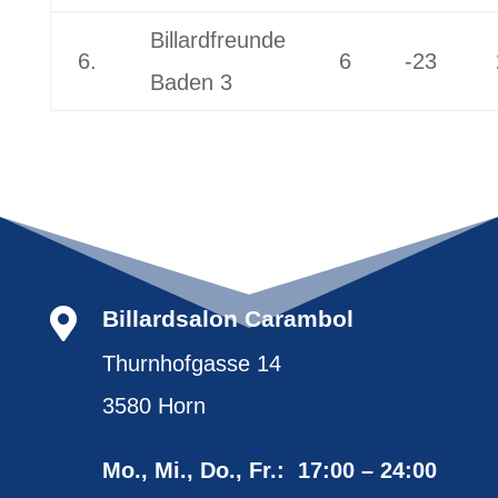
Billardfreunde
6.
6
-23
Baden 3

Billardsalon Carambol
Thurnhofgasse 14
3580 Horn
Mo., Mi., Do., Fr.: 17:00 – 24:00